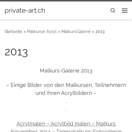
Zum Inhalt springen
private-art.ch
Search
Me
Startseite
»
Malkurse Acryl
»
MalkursGalerie
»
2013
2013
Malkurs-Galerie 2013
– Einige Bilder von den Malkursen, Teilnehmern
und Ihren Acrylbildern –
.
.
Acrylmalen – Acrylbild malen – Malkurs
November 2013 – Tagesmalkurs-Fotogalerie