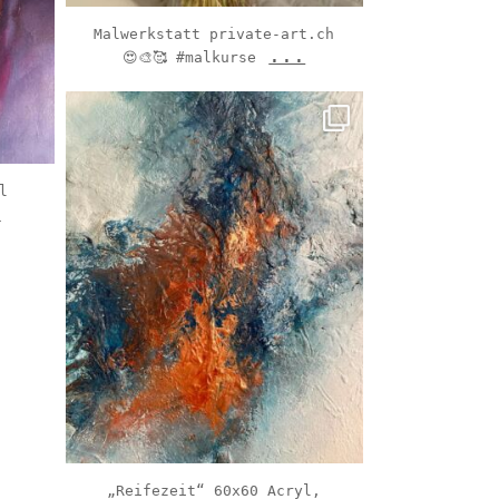
Malwerkstatt private-art.ch
...
😍🎨🥰 #malkurse
sabine_albrecht_riedel
Feb 13
l
.
„Reifezeit“ 60x60 Acryl,