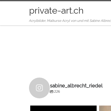
Zum Inhalt springen
private-art.ch
Acrylbilder, Malkurse Acryl von und mit Sabine Albrec
sabine_albrecht_riedel
226
sabine_albrecht_riedel