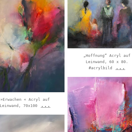
Nov 17
Nov 9
„Hoffnung“ Acryl auf
Leinwand, 60 x 80.
...
#acrylbild
sabine_albrecht_riedel
Jan 22
»Erwachen « Acryl auf
...
Leinwand, 70x100
sabine_albrecht_riedel
Nov 17