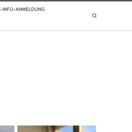
S-INFO-ANMELDUNG
Search
sabine_albrecht_riedel