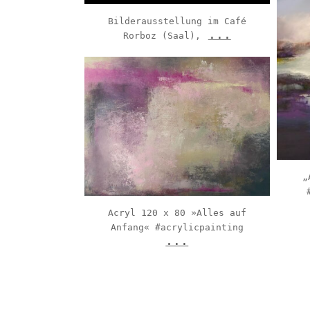
Bilderausstellung im Café
...
Rorboz (Saal),
sabine_albrecht_riedel
Aug 9
„
Acryl 120 x 80 »Alles auf
Anfang« #acrylicpainting
...