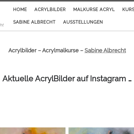
HOME
ACRYLBILDER
MALKURSE ACRYL
KUR
SABINE ALBRECHT
AUSSTELLUNGEN
ht
Acrylbilder – Acrylmalkurse –
Sabine Albrecht
Aktuelle AcrylBilder auf Instagram …
sabine_albrecht_riedel
sabine_albrecht_riedel