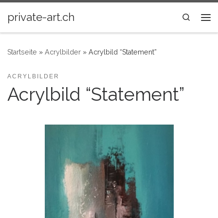
Zum Inhalt springen
private-art.ch
Search
Me
Startseite
»
Acrylbilder
»
Acrylbild “Statement”
ACRYLBILDER
Acrylbild “Statement”