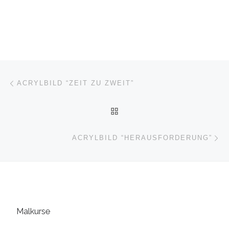
Beitragsnavigation
Vorheriger Beitrag
ACRYLBILD “ZEIT ZU ZWEIT”
ZURÜCK ZUR BEITRAGSL
Nä
ACRYLBILD “HERAUSFORDERUNG”
Malkurse