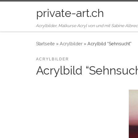
Zum Inhalt springen
private-art.ch
Acrylbilder, Malkurse Acryl von und mit Sabine Albrec
Startseite
»
Acrylbilder
»
Acrylbild “Sehnsucht”
ACRYLBILDER
Acrylbild “Sehnsuc