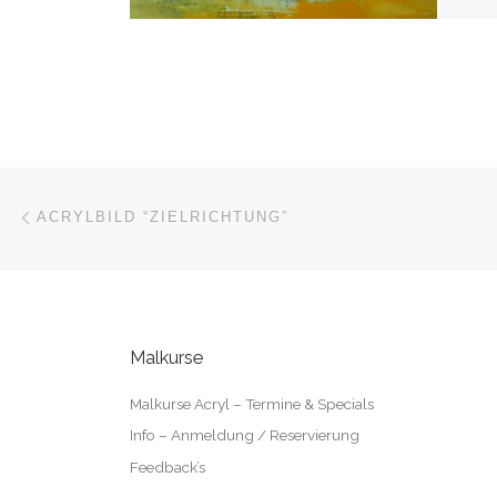
Beitragsnavigation
Vorheriger Beitrag
ACRYLBILD “ZIELRICHTUNG”
Malkurse
Malkurse Acryl – Termine & Specials
Info – Anmeldung / Reservierung
Feedback’s