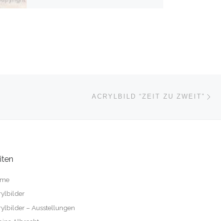
Nä
ISTE
ACRYLBILD “ZEIT ZU ZWEIT”
iten
me
ylbilder
ylbilder – Ausstellungen