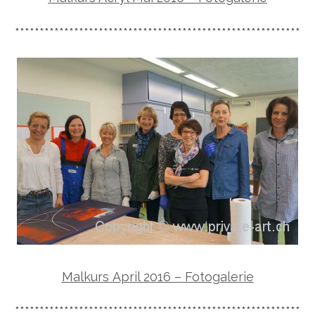
**********************************************************
Malkurs April 2016 – Fotogalerie
**********************************************************