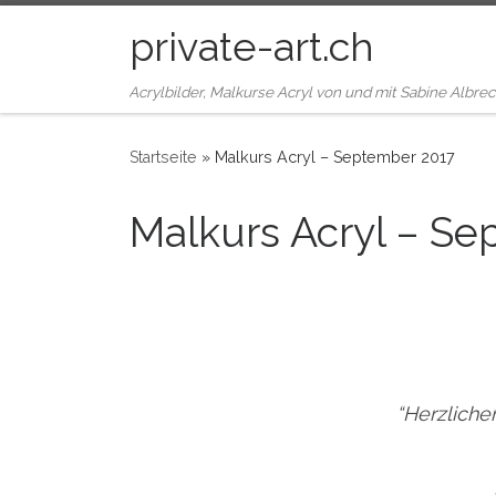
Zum Inhalt springen
private-art.ch
Acrylbilder, Malkurse Acryl von und mit Sabine Albrec
Startseite
»
Malkurs Acryl – September 2017
Malkurs Acryl – S
“Herzliche