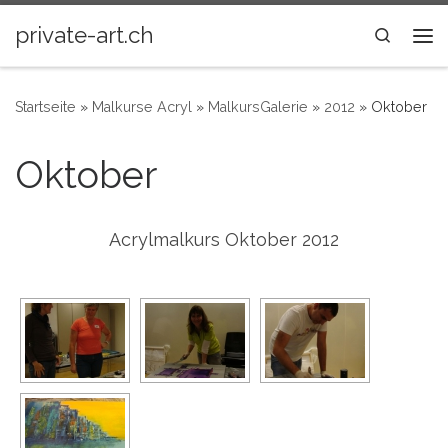
Zum Inhalt springen
private-art.ch
Search
Me
Startseite
»
Malkurse Acryl
»
MalkursGalerie
»
2012
»
Oktober
Oktober
Acrylmalkurs Oktober 2012