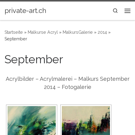
Zum Inhalt springen
private-art.ch
Search
Me
Startseite
»
Malkurse Acryl
»
MalkursGalerie
»
2014
»
September
September
Acrylbilder – Acrylmalerei – Malkurs September
2014 – Fotogalerie